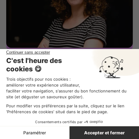
Comment créer un planning en
restauration ? 7 conseils essentiels +
normes HCR
Améliorer ses plannings
Lecture
6
min