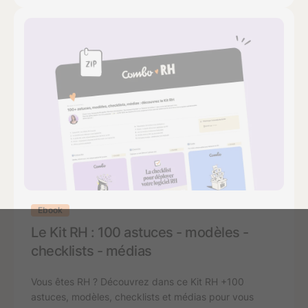
Ebook
Le Kit RH : 100 astuces - modèles -
checklists - médias
Vous êtes RH ? Découvrez dans ce Kit RH +100
astuces, modèles, checklists et médias pour vous