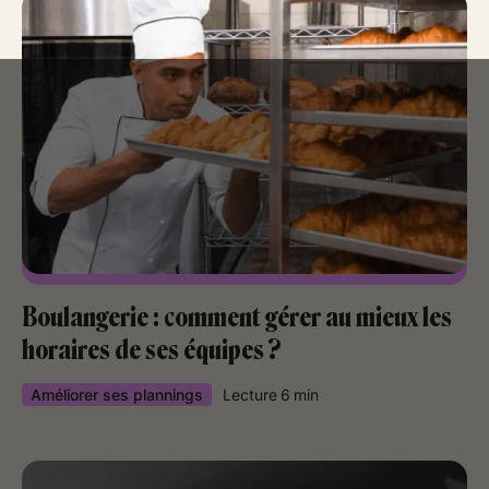
Boulangerie : comment gérer au mieux les
horaires de ses équipes ?
Améliorer ses plannings
Lecture
6
min