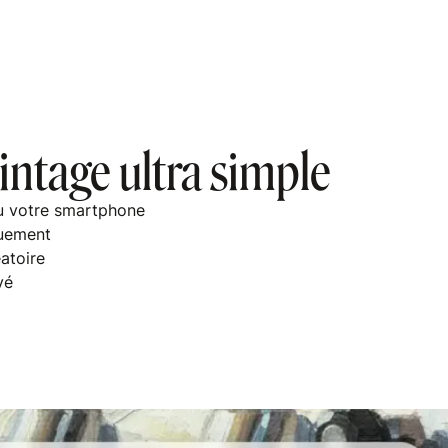
intage ultra simple
ou votre smartphone
quement
atoire
vé