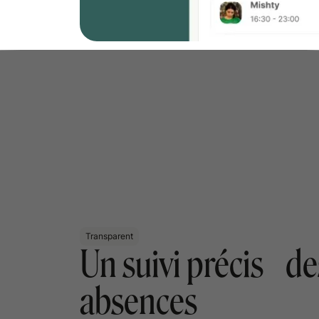
Transparent
Un suivi précis de
absences