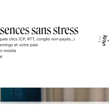
sences sans stress
ques clics (CP, RTT, congés non-payés...)
nnings et votre paie
on mobile
vé