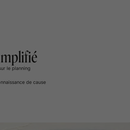
implifié
ur le planning
connaissance de cause