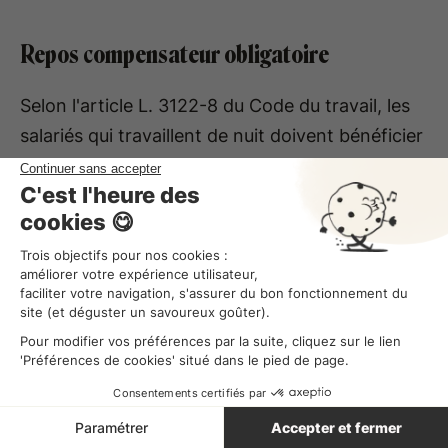
Repos compensateur obligatoire
Selon l'article L. 3122-8 du Code du travail, les
salariés qui travaillent de nuit doivent bénéficier
de contreparties :
Une contrepartie
obligatoire sous forme
de repos compensateur
intégralement
rémunéré
Et éventuellement, une contrepartie
optionnelle sous forme de compensation
salariale, laquelle relève du domaine
conventionnel