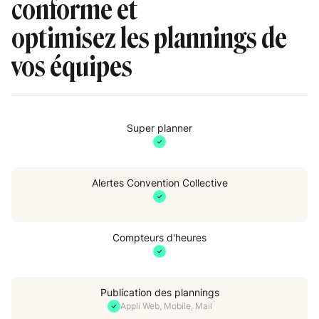
p
conforme et
optimisez les plannings de
vos équipes
Super planner
Alertes Convention Collective
Compteurs d'heures
Publication des plannings
Appli Web, Mobile, Mail