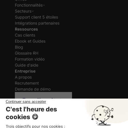
Fonctionnalités
Secteurs
Support client 5 étoiles
Intégrations partenaires
Ressources
Cas clients
Ebook et Guides
Blog
Glossaire RH
Formation vidéo
Guide d'aide
Entreprise
A propos
Recrutement
Demande de démo
Certification délivrée au titre des