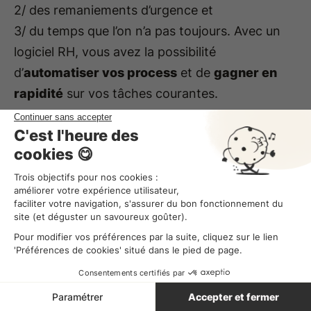
2/ des remaniements d’urgence et
3/ du temps que l’on n’a pas toujours. Avec un
logiciel RH, vous avez la possibilité
d’
automatiser vos process
et de
gagner en
rapidité
sur vos tâches courantes.
Combo
, par exemple, vous permet de
centraliser vos données essentielles. Notre outil
vous aide à comptabiliser les absences et les
retards de vos salariés et à adapter facilement
vos plages horaires en conséquence. En plus,
les informations sont automatiquement
exportées sur votre logiciel de paie !
On vous montre ?
Échangez avec l’un de nos
experts Combo
pour faire un point sur vos