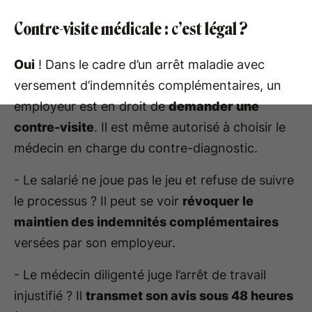
Contre-visite médicale : c’est légal ?
Oui
! Dans le cadre d’un arrêt maladie avec
versement d’indemnités complémentaires, un
employeur est en droit de
demander une
contre-visite
. Il est même autorisé à choisir le
médecin en charge du contre-diagnostic.
- Le salarié ne joue pas le jeu et refuse de suivre
le processus ? Il peut se voir
révoquer le
maintien des indemnités complémentaires
versées par son employeur.
- Le médecin diligenté juge l’arrêt de travail
injustifié ? Il
transmet son avis sous 48 heures