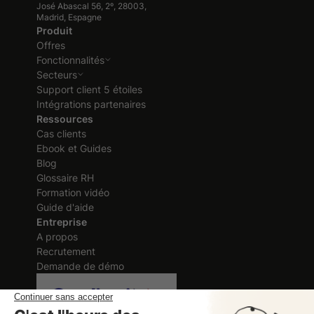
José Abascal 56, 2º, 28003,
Madrid, Espagne
Produit
Offres
Fonctionnalités
Secteurs
Support client 5 étoiles
Intégrations partenaires
Ressources
Cas clients
Ebook et Guides
Blog
Glossaire RH
Formation vidéo
Guide d'aide
Entreprise
A propos
Recrutement
Demande de démo