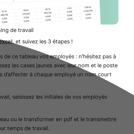
ing de travail
excel
, et suivez les 3 étapes !
es de ce tableau vos employés : n’hésitez pas à
issez les cases jaunes avec leur nom et le poste
d’affecter à chaque employé un nom court
vail, saisissez les initiales de vos employés
leau ou le transformer en pdf et le transmettre
eur temps de travail.