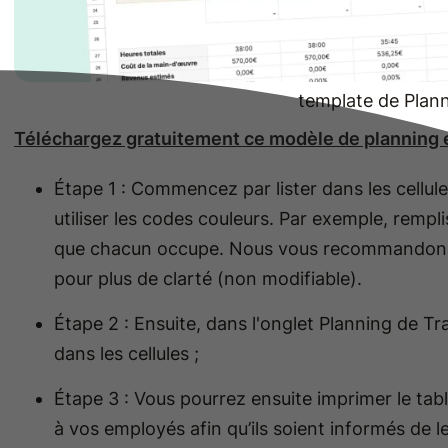
template de Plann
Téléchargez gratuitement ce modèle de planning 
Étape 1 : Commencez par lister dans les cellul
utiliser les codes couleurs. Par exemple, rempl
que chacun occupe. Nous vous recommandons 
pour plus de clarté (non modifiable).
Étape 2 : Ensuite, dans l'onglet Planning de Tra
dans les cellules ;
Étape 3 : Vous pourrez ensuite imprimer le tab
à vos employés afin qu’ils soient informés de l