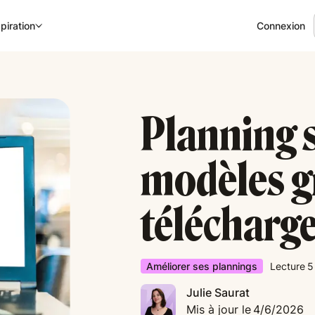
Connexion
piration
Planning s
modèles gr
télécharge
Améliorer ses plannings
Lecture
5
Julie Saurat
Mis à jour le
4/6/2026