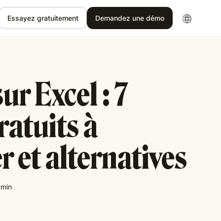
Essayez gratuitement
Demandez une démo
ur Excel : 7
atuits à
r et alternatives
min