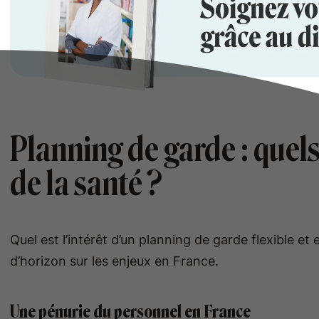
Planning de garde : quels
de la santé ?
Quel est l’intérêt d’un planning de garde flexible et
d’horizon sur les enjeux en France.
Une pénurie du personnel en France