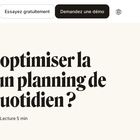
Essayez gratuitement
Demandez une démo
optimiser la
un planning de
quotidien ?
Lecture
5
min