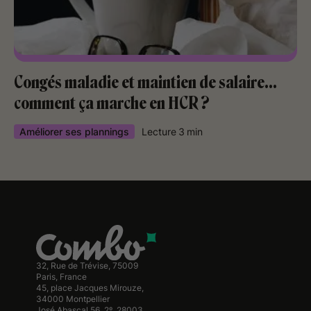
Congés maladie et maintien de salaire…
comment ça marche en HCR ?
Améliorer ses plannings
Lecture
3
min
32, Rue de Trévise, 75009
Paris, France
45, place Jacques Mirouze,
34000 Montpellier
José Abascal 56, 2º, 28003,