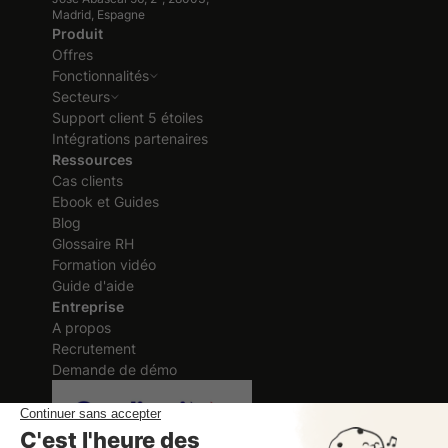
Madrid, Espagne
Produit
Offres
Fonctionnalités
Secteurs
Support client 5 étoiles
Intégrations partenaires
Ressources
Cas clients
Ebook et Guides
Blog
Glossaire RH
Formation vidéo
Guide d'aide
Entreprise
A propos
Recrutement
Demande de démo