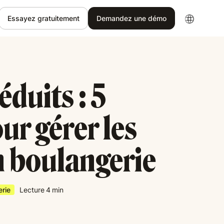
Essayez gratuitement
Demandez une démo
éduits : 5
ur gérer les
n boulangerie
rie
Lecture
4
min