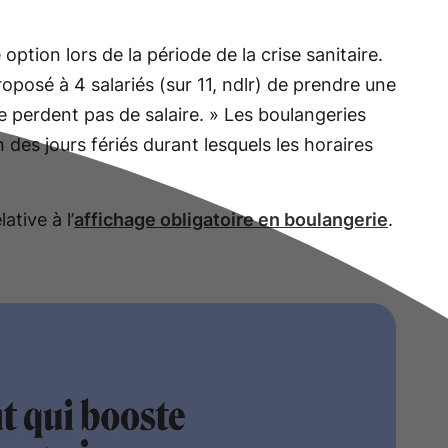
ption lors de la période de la crise sanitaire.
oposé à 4 salariés (sur 11, ndlr) de prendre une
e perdent pas de salaire. » Les boulangeries
 des jours fériés durant lesquels les horaires
ative à l’
affichage obligatoire en boulangerie
.