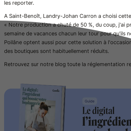
les reporter.
A Saint-Benoît, Landry-Johan Carron a choisi cette o
« Notre production a chuté de 50 %, du coup, j'ai pr
semaine de vacances chacun leur tour pour qu'ils n
Poilâne optent aussi pour cette solution à l'occasion
des boutiques sont habituellement réduits.
Retrouvez sur notre blog toute la réglementation rel