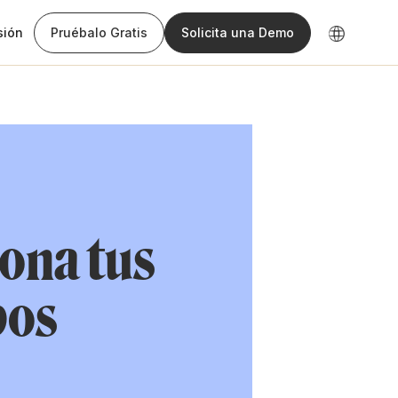
sión
Pruébalo Gratis
Solicita una Demo
ona tus
pos