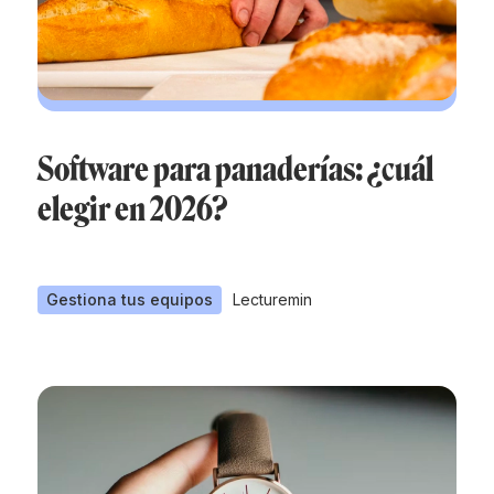
Software para panaderías: ¿cuál
elegir en 2026?
Gestiona tus equipos
Lecture
min