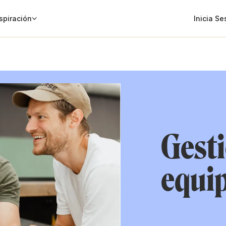
spiración
Inicia Se
Gesti
equi