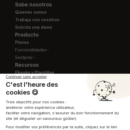
Sobe nosotros
Quienes somos
Trabaja con nosotros
Solicita une demo
Producto
Planes
Funcionalidades
Sectpres
Recursos
Ebooks y Plantillas
Blog
Videos de formación
Centro de ayuda