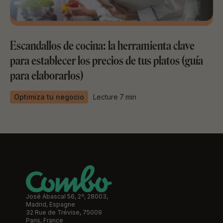
Escandallos de cocina: la herramienta clave
para establecer los precios de tus platos (guía
para elaborarlos)
Optimiza tu negocio
Lecture
7
min
José Abascal 56, 2º, 28003,
Madrid, Espagne
32 Rue de Trévise, 75009
Paris, France