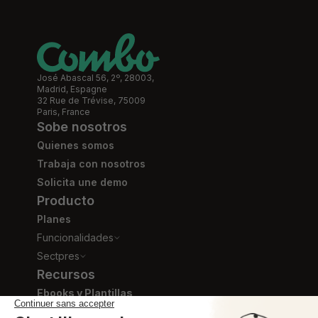
José Abascal 56, 2º, 28003,
Madrid, Espagne
32 Rue de Trévise, 75009
Paris, France
Sobe nosotros
Quienes somos
Trabaja con nosotros
Solicita une demo
Producto
Planes
Funcionalidades
Sectpres
Recursos
Ebooks y Plantillas
Blog