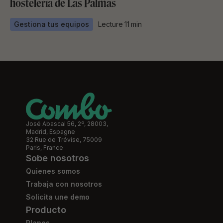
hostelería de Las Palmas
Gestiona tus equipos
Lecture
11
min
José Abascal 56, 2º, 28003,
Madrid, Espagne
32 Rue de Trévise, 75009
Paris, France
Sobe nosotros
Quienes somos
Trabaja con nosotros
Solicita une demo
Producto
Planes