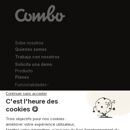
32 Rue de Trévise, 75009
Paris, France
José Abascal 56, 2º, 28003,
Madrid, Espagne
Sobe nosotros
Quienes somos
Trabaja con nosotros
Solicita una demo
Producto
Planes
Funcionalidades
Sectores
Recursos
Ebooks y Plantillas
Blog
Videos de formación
Centro de ayuda