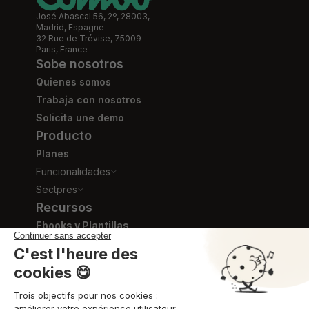
José Abascal 56, 2º, 28003,
Madrid, Espagne
32 Rue de Trévise, 75009
Paris, France
Sobe nosotros
Quienes somos
Trabaja con nosotros
Solicita une demo
Producto
Planes
Funcionalidades
Sectpres
Recursos
Ebooks y Plantillas
Blog
Videos de formación
Centro de ayuda