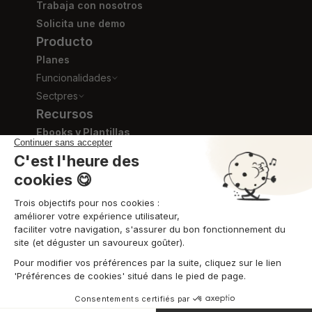
Trabaja con nosotros
Solicita une demo
Producto
Planes
Funcionalidades
Sectpres
Recursos
Ebooks y Plantillas
Blog
Videos de formación
Centro de ayuda
GTC
Combo ©2026 Todos los derechos reservados