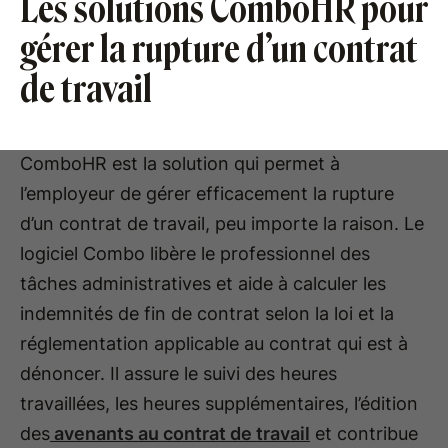
Les solutions ComboHR pour
gérer la rupture d’un contrat
de travail
ComboHR est la solution qui permet à
l’employeur de gérer efficacement la rupture
d’un contrat de travail, peu importe la raison. Le
logiciel Combo libère le professionnel des
tâches administratives et aide à calculer les
indemnités de fin de contrat selon la loi et la
réglementation applicable au contrat qui est à
dénoncer. Il assure le suivi des heures
travaillées, les heures supplémentaires, l’édition
des
avenants au contrat de travail
et contribue