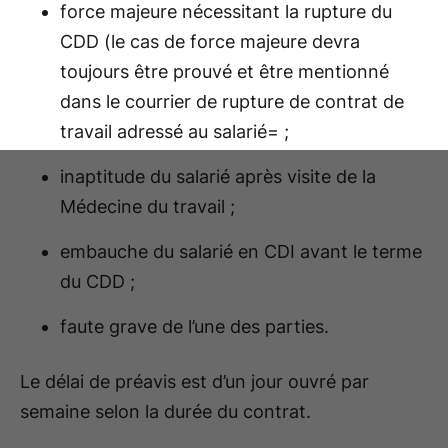
force majeure nécessitant la rupture du
CDD (le cas de force majeure devra
toujours être prouvé et être mentionné
dans le courrier de rupture de contrat de
travail adressé au salarié= ;
inaptitude du salarié après visite de la
Médecine du travail ;
embauche du salarié en CDI avant le terme
du CDD ;
faute grave de l’une des parties.
Le délai de préavis est d’un jour ouvré par
semaine selon la durée du contrat.