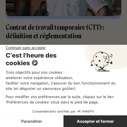
Contrat de travail temporaire (CTT) :
définition et réglementation
Gérer ses équipes
Lecture
8
min