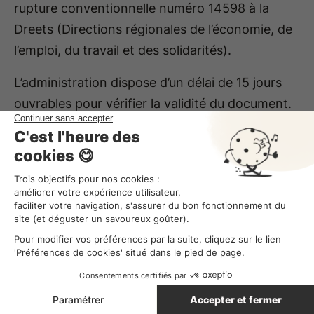
rupture conventionnelle numéro 14598 à la
Dreets (Directions régionales de l’économie, de
l’emploi, du travail et des solidarités).
L’administration dispose d’un délai de 15 jours
ouvrables pour vérifier la validité du document.
Quand le dernier jour de ce délai tombe un
samedi, un dimanche ou un jour férié (ou
chômé), il est prolongé jusqu’au 1
er
jour
ouvrable suivant. Si vous n’avez pas reçu de
réponse au-delà de ce délai, la convention est
homologuée.
Pour les salariés possédant un statut protégé
(représentants élus du personnel, délégués
syndicaux…), la rupture conventionnelle doit