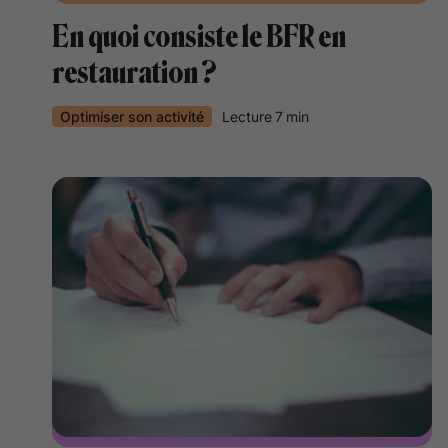
En quoi consiste le BFR en
restauration ?
Optimiser son activité
Lecture
7
min