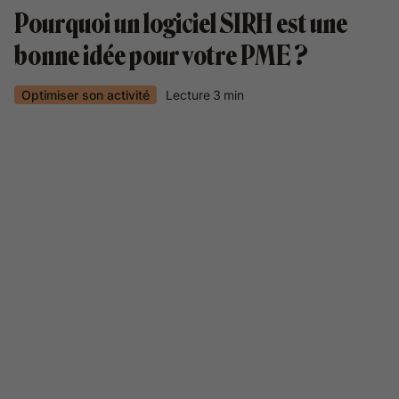
Pourquoi un logiciel SIRH est une
bonne idée pour votre PME ?
Optimiser son activité
Lecture
3
min