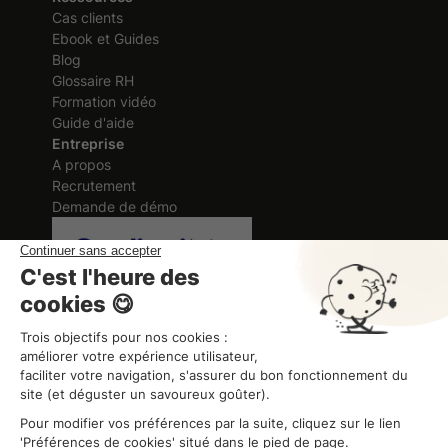
Cas clients
Ebook et Guides
Blog
Glossaire RH
Formation vidéo
Guide d'aide
Entreprise
A propos
Recrutement
Demande de démo
Certification délivrée au titre des
actions de formation
ORGANISME DE FORMATION