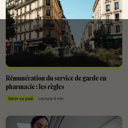
Rémunération du service de garde en
pharmacie : les règles
Gérer sa paie
Lecture
4
min