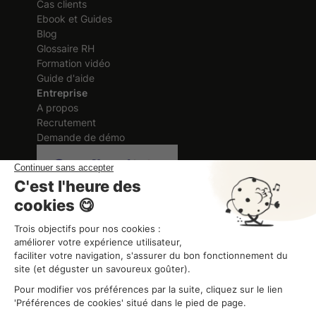
Cas clients
Ebook et Guides
Blog
Glossaire RH
Formation vidéo
Guide d'aide
Entreprise
A propos
Recrutement
Demande de démo
Certification délivrée au titre des
actions de formation
ORGANISME DE FORMATION