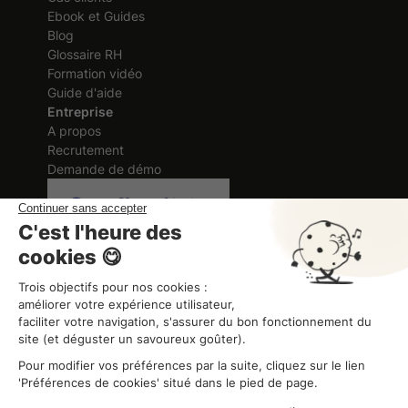
Ebook et Guides
Blog
Glossaire RH
Formation vidéo
Guide d'aide
Entreprise
A propos
Recrutement
Demande de démo
Certification délivrée au titre des
actions de formation
ORGANISME DE FORMATION
Organisme de formation
CGV
Mentions légales