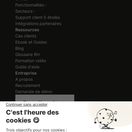
Fonctionnalités
Secteurs
Support client 5 étoiles
Intégrations partenaires
Ressources
Cas clients
Ebook et Guides
Blog
Glossaire RH
Formation vidéo
Guide d'aide
Entreprise
A propos
Recrutement
Demande de démo
Certification délivrée au titre des