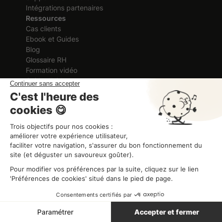
Intégrations partenaires
Ressources
Cas clients
Ebook et Guides
Blog
Glossaire RH
Formation vidéo
Guide d'aide
Entreprise
A propos
Recrutement
Demande de démo
Certification délivrée au titre des
actions de formation
ORGANISME DE FORMATION