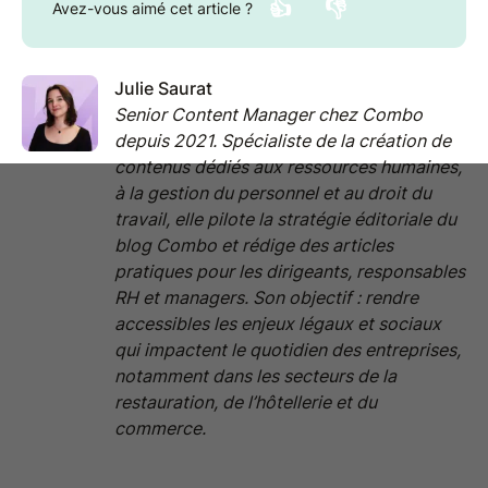
👍
👎
Avez-vous aimé cet article ?
Julie Saurat
Senior Content Manager chez Combo
depuis 2021. Spécialiste de la création de
contenus dédiés aux ressources humaines,
à la gestion du personnel et au droit du
travail, elle pilote la stratégie éditoriale du
blog Combo et rédige des articles
pratiques pour les dirigeants, responsables
RH et managers. Son objectif : rendre
accessibles les enjeux légaux et sociaux
qui impactent le quotidien des entreprises,
notamment dans les secteurs de la
restauration, de l’hôtellerie et du
commerce.