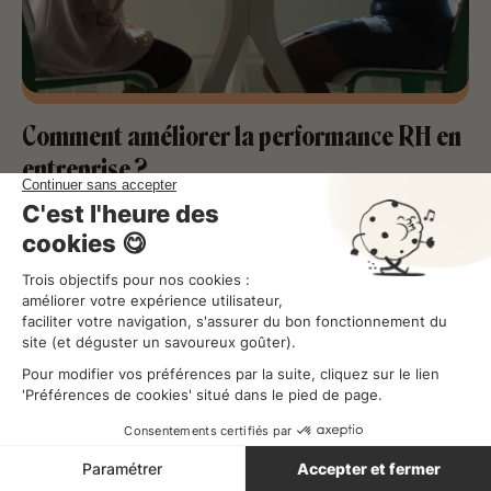
Comment améliorer la performance RH en
entreprise ?
Optimiser son activité
Lecture
4
min
32, Rue de Trévise, 75009
Paris, France
45, place Jacques Mirouze,
34000 Montpellier