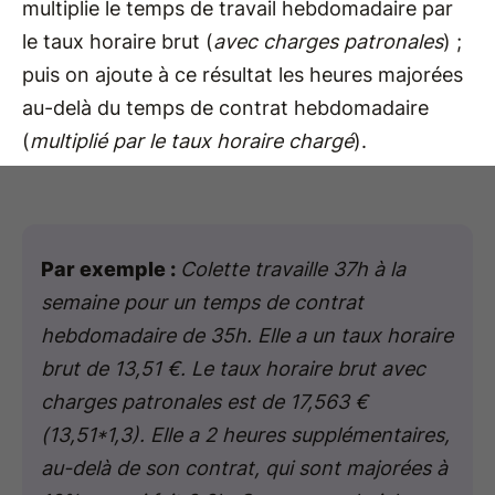
multiplie le temps de travail hebdomadaire par
le taux horaire brut (
avec charges patronales
) ;
puis on ajoute à ce résultat les heures majorées
au-delà du temps de contrat hebdomadaire
(
multiplié par le taux horaire chargé
).
Par exemple :
Colette travaille 37h à la
semaine pour un temps de contrat
hebdomadaire de 35h. Elle a un taux horaire
brut de 13,51 €. Le taux horaire brut avec
charges patronales est de 17,563 €
(13,51*1,3). Elle a 2 heures supplémentaires,
au-delà de son contrat, qui sont majorées à