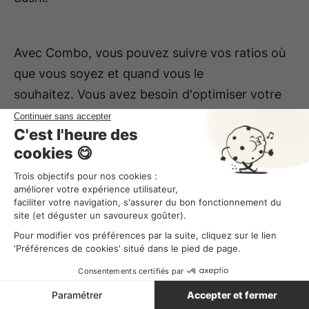
Avec Combo, vous pouvez suivre vos ratios où
que vous soyez et quand vous le
souhaitez. Vous avez besoin d'optimiser votre
ratio de masse salariale ? Sachez qu'il est
directement
connecté à vos plannings
, vous
permettant de les ajuster.
Comment vos plannings peuvent sauver votre
masse salariale ? Grâce à votre tableau de bord
qui vous permet de personnaliser des objectifs
de productivité et ratios de masse salariale et
les suivre à la journée ou à la semaine, sur un ou
tous vos établissements. Comparez le