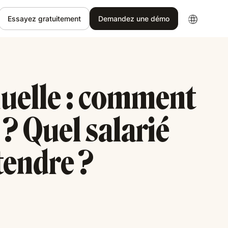
Essayez gratuitement
Demandez une démo
uelle : comment
 ? Quel salarié
tendre ?