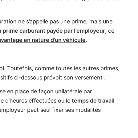
uration ne s’appelle pas une prime, mais une
la
prime carburant payée par l’employeur
, ce
avantage en nature d’un véhicule
.
oi. Toutefois, comme toutes les autres primes,
ositifs ci-dessous prévoit son versement :
se en place de façon unilatérale par
re d’heures effectuées ou le
temps de travail
’employeur peut seul fixer ses modalités