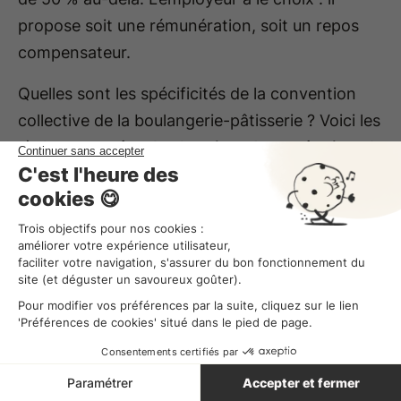
propose soit une rémunération, soit un repos
compensateur.
Quelles sont les spécificités de la convention
collective de la boulangerie-pâtisserie ? Voici les
règles pour
gérer les horaires de vos équipes
!
Le travail de nuit
Le travailleur de nuit, soit l’employé effectuant 3
heures entre 21 h et 6 h du matin au moins 2
fois par semaine, ou un minimum de 270 heures
dans l’année civile, est rémunéré avec une
majoration de 25 % et un repos compensateur
d’une journée par an. S’il dépasse 600 heures de