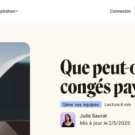
Connexion
piration
Que peut-o
congés pay
Gérer ses équipes
Lecture
6
min
Julie Saurat
Mis à jour le
2/5/2025