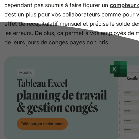
cependant pas soumis à faire figurer un
compteur 
c’est un plus pour vos collaborateurs comme pour v
effet de récapitulatif mensuel et précise le solde de
les erreurs. De plus, ça permet à vos employés de 
de leurs jours de congés payés non pris.