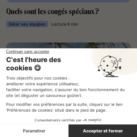
Quels sont les congés spéciaux ?
Gérer ses équipes
Lecture
6
min
Tout savoir sur les congés sans solde