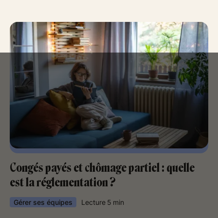
Congés payés et chômage partiel : quelle
est la réglementation ?
Gérer ses équipes
Lecture
5
min