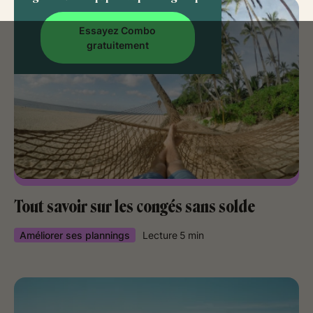
Essayez Combo
gratuitement
Tout savoir sur les congés sans solde
Améliorer ses plannings
Lecture
5
min