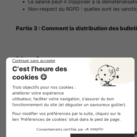
Le salarié peut-il s’opposer à la dématérialisati
Non-respect du RGPD : quelles sont les sancti
Partie 3 : Comment la distribution des bulle
Nos intervenants
Aminata Kantao
Juriste chez Combo
+10 000 équipes utilisent Combo au quotidie