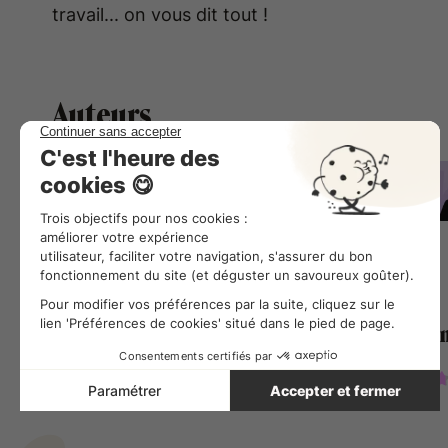
travail... on vous dit tout !
Auteurs
Aminata Kantao
Juriste chez Combo
+10 000 équipes utilisent Combo au quotidie