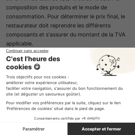
composition des produits et le mode de
consommation. Pour déterminer le prix final, le
restaurateur doit reprendre les différents
composants et s'assurer du montant de la TVA
applicable.
Quelle TVA pour un sandwich acheté en
boulangerie ?
Un sandwich acheté en boulangerie est soumis
à la TVA à 10%, qu'il soit consommé sur place ou
à emporter. Il s'agit d'un produit de snacking
destiné à une consommation immédiate.