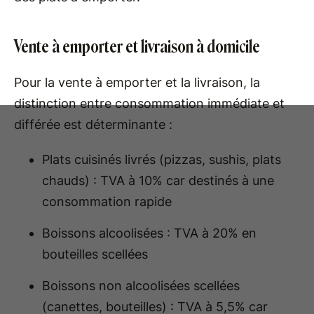
Vente à emporter et livraison à domicile
Pour la vente à emporter et la livraison, la
distinction entre consommation immédiate et
différée est déterminante :
Plats cuisinés livrés (pizzas, sushis, plats
chauds) : TVA à 10% car destinés à une
consommation rapide
Boissons alcoolisées : TVA à 20% en
bouteilles scellées
Boissons non alcoolisées scellées
(canettes, bouteilles) : TVA à 5,5% car