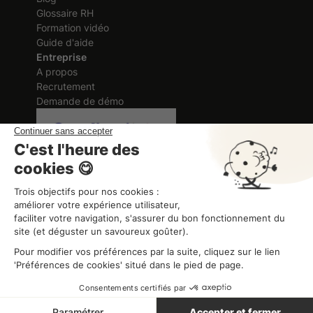
Glossaire RH
Formation vidéo
Guide d'aide
Entreprise
A propos
Recrutement
Demande de démo
Certification délivrée au titre des
actions de formation
ORGANISME DE FORMATION
Organisme de formation
CGV
Mentions légales
Politique de Confidentialité
Combo ©2026 Tous droits réservés