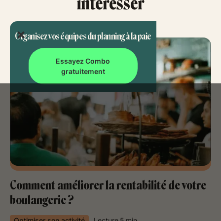
intéresser
Organisez vos équipes du planning à la paie
Essayez Combo
gratuitement
Comment améliorer la rentabilité de votre
boulangerie ?
Optimiser son activité
Lecture
5
min