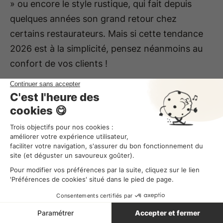
» ou encore le style rustique, qui fait depuis
quelques années son grand retour chez
certains restaurateurs. Mais si cette tendance
2026 est à la simplicité, pensez néanmoins au
confort de vos clients !
S'il y a bien une tendance qui devrait être au
menu du jour tous les jours de l'année, c'est bien
la bonne gestion des ressources humaines ! Et
pour vous aider, il y a notre
logiciel RH tout-en-
un
… Optimisez vos ressources humaines du
planning à la paie, suivez vos ratios de manière
précise, maîtrisez votre masse salariale et
réalisez des plannings en un temps record de
seulement 5 minutes grâce à
Combo
!
Demandez une
démo
ou créez votre
compte