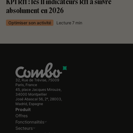
KPI RH : les 11 indicateurs RH à suivre
absolument en 2026
Optimiser son activité
Lecture
7
min
32, Rue de Trévise, 75009
Paris, France
45, place Jacques Mirouze,
34000 Montpellier
José Abascal 56, 2º, 28003,
Madrid, Espagne
Produit
Offres
Fonctionnalités
Secteurs