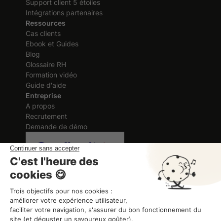
Support client 5 étoiles
Intégrations partenaires
Ressources
Cas clients
Ebook et Guides
Blog
Glossaire RH
Formation vidéo
Guide d'aide
Entreprise
A propos
Recrutement
Demande de démo
Certification délivrée au titre des
actions de formation
ORGANISME DE FORMATION