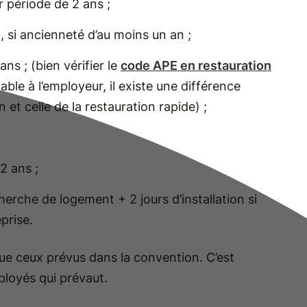
r période de 2 ans ;
, si ancienneté d’au moins un an ;
ans ; (bien vérifier le
code APE en restauration
able à l’employeur, il existe une différence
 et celle de la restauration rapide) ;
 2 ans ;
cherche de logement + 2 jours d’installation si
prise.
que ceux prévus dans la convention. C’est
mployés qui prévaut.