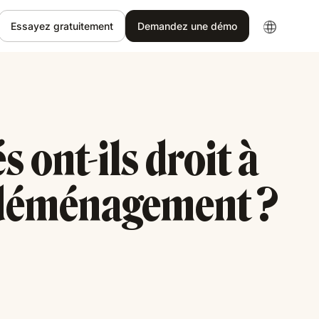
Essayez gratuitement
Demandez une démo
s ont-ils droit à
 déménagement ?