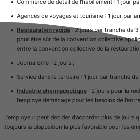
Commerce de détail de l’habillement : 1 jour pa
Agences de voyages et tourisme : 1 jour par an
Restauration rapide
: 2 jours par tranche de 3 
pour être sûr de la convention collective applic
entre la convention collective de la restauration
Journalisme : 2 jours ;
Service dans le tertiaire : 1 jour par tranche de
Industrie pharmaceutique
: 2 jours pour la re
l’employé déménage pour les besoins de l’entre
L’employeur peut décider d’accorder plus de jours 
toujours la disposition la plus favorable pour les e