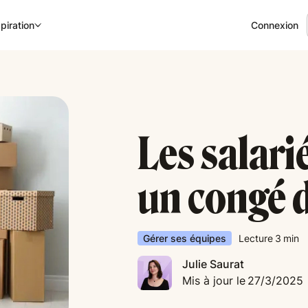
Connexion
piration
Les salarié
un congé
Gérer ses équipes
Lecture
3
min
Julie Saurat
Mis à jour le
27/3/2025