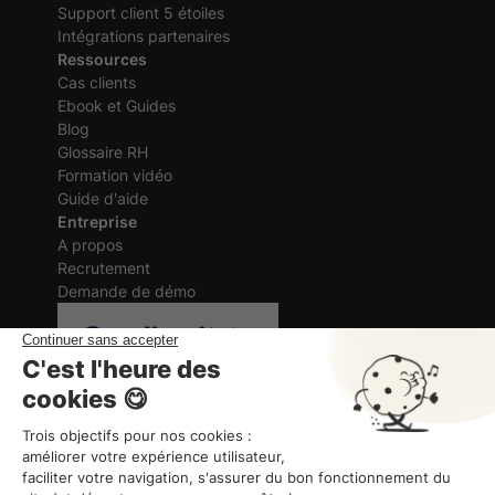
Support client 5 étoiles
Intégrations partenaires
Ressources
Cas clients
Ebook et Guides
Blog
Glossaire RH
Formation vidéo
Guide d'aide
Entreprise
A propos
Recrutement
Demande de démo
Certification délivrée au titre des
actions de formation
ORGANISME DE FORMATION