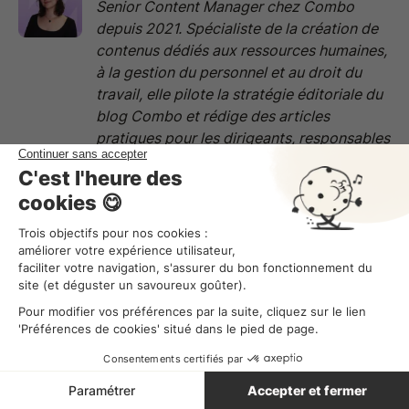
Senior Content Manager chez Combo
depuis 2021. Spécialiste de la création de
contenus dédiés aux ressources humaines,
à la gestion du personnel et au droit du
travail, elle pilote la stratégie éditoriale du
blog Combo et rédige des articles
pratiques pour les dirigeants, responsables
RH et managers. Son objectif : rendre
accessibles les enjeux légaux et sociaux
qui impactent le quotidien des entreprises,
notamment dans les secteurs de la
restauration, de l’hôtellerie et du
commerce.