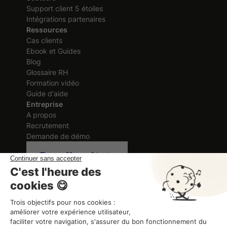
Support client 5 étoiles
Intégrations partenaires
Ressources
Cas clients
Ebook et Guides
Blog
Glossaire RH
Formation vidéo
Guide d'aide
Entreprise
A propos
Recrutement
Demande de démo
Certification délivrée au titre des
actions de formation
ORGANISME DE FORMATION