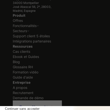
34000 Montpellier
José Abascal 56, 2º, 28003,
Madrid, Espagne
Produit
Offres
Fonctionnalités
Secteurs
Support client 5 étoiles
Intégrations partenaires
Ressources
Cas clients
Ebook et Guides
Blog
Glossaire RH
Formation vidéo
Guide d'aide
Entreprise
A propos
Recrutement
Demande de démo