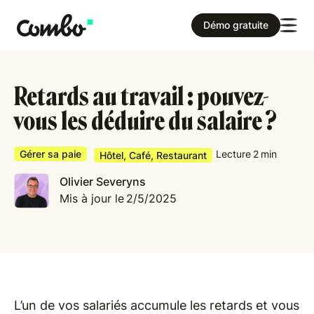
Démo gratuite
Retards au travail : pouvez-
vous les déduire du salaire ?
Gérer sa paie
Lecture
2
min
Hôtel, Café, Restaurant
Olivier Severyns
Mis à jour le
2/5/2025
L’un de vos salariés accumule les retards et vous