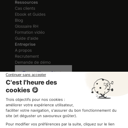
Ressources
Cas clients
Ebook et Guides
Blog
Glossaire RH
Formation vidéo
Guide d'aide
Entreprise
A propos
Recrutement
Demande de démo
Certification délivrée au titre des
actions de formation
ORGANISME DE FORMATION